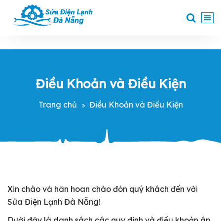
Skip
to
content
Chuyên sửa máy giặt, tủ lạnh, điều hoà tại Đà Nẵng
Điều Khoản và Điều Kiện
Trang chủ
Điều Khoản và Điều Kiện
Xin chào và hân hoan chào đón quý khách đến với
Sửa Điện Lạnh Đà Nẵng!
Dưới đây là danh sách các quy định và điều khoản áp