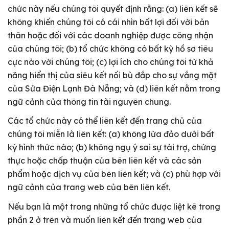
chức này nếu chúng tôi quyết định rằng: (a) liên kết sẽ
không khiến chúng tôi có cái nhìn bất lợi đối với bản
thân hoặc đối với các doanh nghiệp được công nhận
của chúng tôi; (b) tổ chức không có bất kỳ hồ sơ tiêu
cực nào với chúng tôi; (c) lợi ích cho chúng tôi từ khả
năng hiển thị của siêu kết nối bù đắp cho sự vắng mặt
của Sửa Điện Lạnh Đà Nẵng; và (d) liên kết nằm trong
ngữ cảnh của thông tin tài nguyên chung.
Các tổ chức này có thể liên kết đến trang chủ của
chúng tôi miễn là liên kết: (a) không lừa đảo dưới bất
kỳ hình thức nào; (b) không ngụ ý sai sự tài trợ, chứng
thực hoặc chấp thuận của bên liên kết và các sản
phẩm hoặc dịch vụ của bên liên kết; và (c) phù hợp với
ngữ cảnh của trang web của bên liên kết.
Nếu bạn là một trong những tổ chức được liệt kê trong
phần 2 ở trên và muốn liên kết đến trang web của