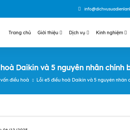
info@dichvusuadienla
Trang chủ
Giới thiệu
Dịch vụ
Kinh nghiệm
i Đà Nẵng
 hoà Daikin và 5 nguyên nhân chính 
 vấn điều hoà
Lỗi e5 điều hoà Daikin và 5 nguyên nhân c
: 06/12/2025