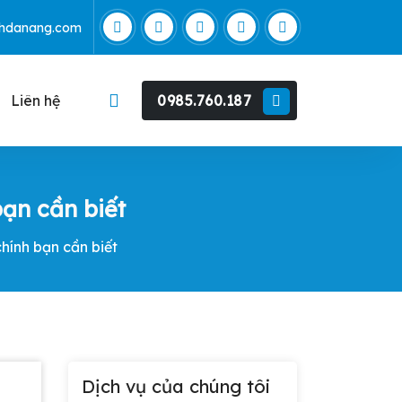
nhdanang.com
0985.760.187
Liên hệ
bạn cần biết
hính bạn cần biết
Dịch vụ của chúng tôi