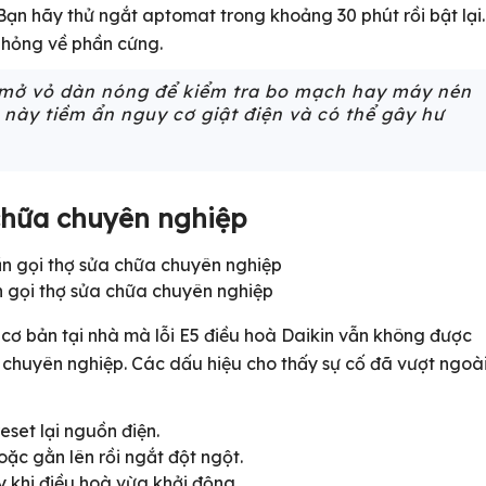
i. Bạn hãy thử ngắt aptomat trong khoảng 30 phút rồi bật lại.
 hỏng về phần cứng.
ý mở vỏ dàn nóng để kiểm tra bo mạch hay máy nén
này tiềm ẩn nguy cơ giật điện và có thể gây hư
 chữa chuyên nghiệp
n gọi thợ sửa chữa chuyên nghiệp
 cơ bản tại nhà mà lỗi E5 điều hoà Daikin vẫn không được
hợ chuyên nghiệp. Các dấu hiệu cho thấy sự cố đã vượt ngoà
eset lại nguồn điện.
ặc gằn lên rồi ngắt đột ngột.
 khi điều hoà vừa khởi động.