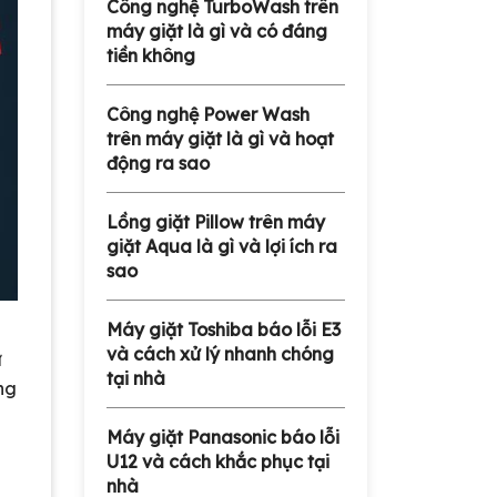
Công nghệ TurboWash trên
máy giặt là gì và có đáng
tiền không
Công nghệ Power Wash
trên máy giặt là gì và hoạt
động ra sao
Lồng giặt Pillow trên máy
giặt Aqua là gì và lợi ích ra
sao
Máy giặt Toshiba báo lỗi E3
và cách xử lý nhanh chóng
ự
tại nhà
ng
Máy giặt Panasonic báo lỗi
U12 và cách khắc phục tại
nhà