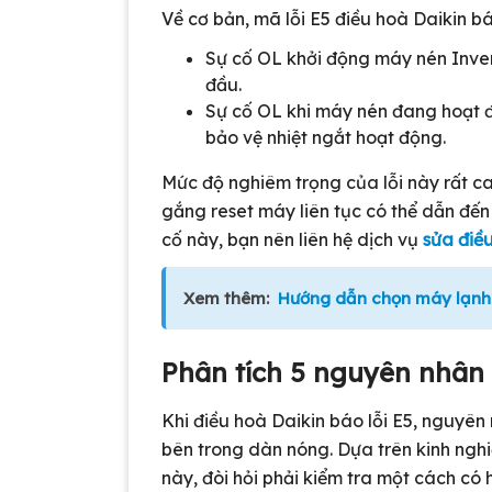
Về cơ bản, mã lỗi E5 điều hoà Daikin bá
Sự cố OL khởi động máy nén Inver
đầu.
Sự cố OL khi máy nén đang hoạt độ
bảo vệ nhiệt ngắt hoạt động.
Mức độ nghiêm trọng của lỗi này rất cao 
gắng reset máy liên tục có thể dẫn đến 
cố này, bạn nên liên hệ dịch vụ
sửa điề
Xem thêm:
Hướng dẫn chọn máy lạnh
Phân tích 5 nguyên nhân 
Khi điều hoà Daikin báo lỗi E5, nguyên
bên trong dàn nóng. Dựa trên kinh nghi
này, đòi hỏi phải kiểm tra một cách có 