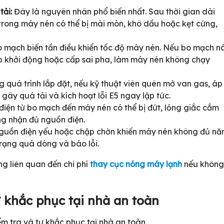
tải:
Đây là nguyên nhân phổ biến nhất. Sau thời gian dài
n trong máy nén có thể bị mài mòn, khô dầu hoặc kẹt cứng,
 mạch biến tần điều khiển tốc độ máy nén. Nếu bo mạch n
 áp khởi động hoặc cấp sai pha, làm máy nén không chạy
 quá trình lắp đặt, nếu kỹ thuật viên quên mở van gas, áp
 gây quá tải và kích hoạt lỗi E5 ngay lập tức.
iện từ bo mạch đến máy nén có thể bị đứt, lỏng giắc cắm
g nhận đủ nguồn điện.
uồn điện yếu hoặc chập chờn khiến máy nén không đủ nă
trạng quá dòng và báo lỗi.
g liên quan đến chi phí
thay cục nóng máy lạnh
nếu không
 khắc phục tại nhà an toàn