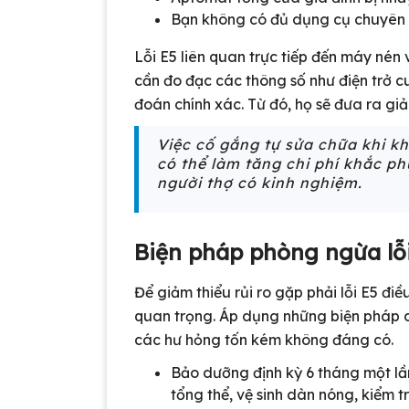
Bạn không có đủ dụng cụ chuyên d
Lỗi E5 liên quan trực tiếp đến máy nén 
cần đo đạc các thông số như điện trở 
đoán chính xác. Từ đó, họ sẽ đưa ra giả
Việc cố gắng tự sửa chữa khi 
có thể làm tăng chi phí khắc p
người thợ có kinh nghiệm.
Biện pháp phòng ngừa lỗi
Để giảm thiểu rủi ro gặp phải lỗi E5 đi
quan trọng. Áp dụng những biện pháp dư
các hư hỏng tốn kém không đáng có.
Bảo dưỡng định kỳ 6 tháng một lần
tổng thể, vệ sinh dàn nóng, kiểm 