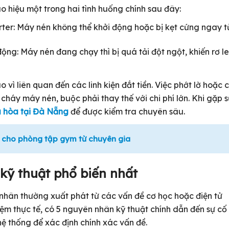
o hiệu một trong hai tình huống chính sau đây:
ter: Máy nén không thể khởi động hoặc bị kẹt cứng ngay t
ng: Máy nén đang chạy thì bị quá tải đột ngột, khiến rơ le
vì liên quan đến các linh kiện đắt tiền. Việc phớt lờ hoặc 
cháy máy nén, buộc phải thay thế với chi phí lớn. Khi gặp 
u hòa tại Đà Nẵng
để được kiểm tra chuyên sâu.
 cho phòng tập gym từ chuyên gia
kỹ thuật phổ biến nhất
 nhân thường xuất phát từ các vấn đề cơ học hoặc điện tử
ệm thực tế, có 5 nguyên nhân kỹ thuật chính dẫn đến sự cố
hệ thống để xác định chính xác vấn đề.