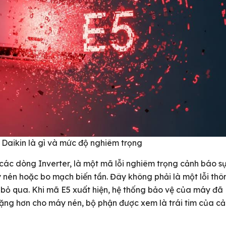
 Daikin là gì và mức độ nghiêm trọng
à các dòng Inverter, là một mã lỗi nghiêm trọng cảnh báo s
y nén hoặc bo mạch biến tần. Đây không phải là một lỗi thô
bỏ qua. Khi mã E5 xuất hiện, hệ thống bảo vệ của máy đã
ặng hơn cho máy nén, bộ phận được xem là trái tim của cả