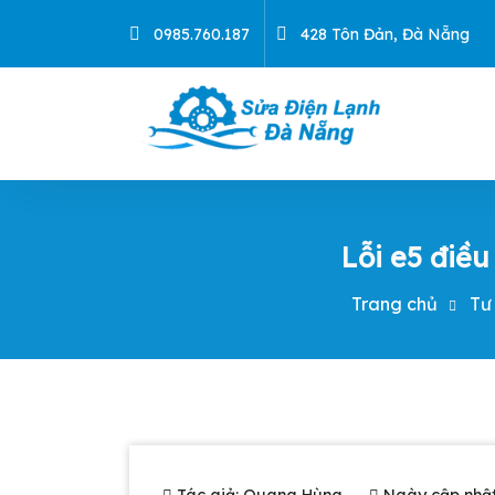
Skip
0985.760.187
428 Tôn Đản, Đà Nẵng
to
content
Chuyên sửa máy giặt, tủ lạnh, điều hoà tạ
Lỗi e5 điều
Trang chủ
Tư
Tác giả: Quang Hùng
Ngày cập nhật