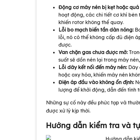
Động cơ máy nén bị kẹt hoặc quá 
hoạt động, các chi tiết cơ khí bê
khiến rotor không thể quay.
Lỗi bo mạch biến tần dàn nóng:
Bo
lỗi, nó có thể không cấp đủ điện
được.
Van chặn gas chưa được mở:
Trong
suất sẽ dồn nén lại trong máy nén,
Lỗi dây kết nối đến máy nén:
Dây đ
hoặc oxy hóa, khiến máy nén khôn
Điện áp đầu vào không ổn định:
Ng
lượng để khởi động, dẫn đến tình 
Những sự cố này đều phức tạp và thườn
được xử lý kịp thời.
Hướng dẫn kiểm tra và tự