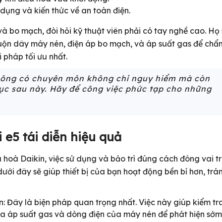
ụng và kiến thức về an toàn điện.
và bo mạch, đòi hỏi kỹ thuật viên phải có tay nghề cao. Họ 
cuộn dây máy nén, điện áp bo mạch, và áp suất gas để chẩ
i pháp tối ưu nhất.
không có chuyên môn không chỉ nguy hiểm mà còn
hục sau này. Hãy để công việc phức tạp cho những
 e5 tái diễn hiệu quả
ều hoà Daikin, việc sử dụng và bảo trì đúng cách đóng vai t
ới đây sẽ giúp thiết bị của bạn hoạt động bền bỉ hơn, trá
: Đây là biện pháp quan trọng nhất. Việc này giúp kiểm tr
tra áp suất gas và dòng điện của máy nén để phát hiện sớm