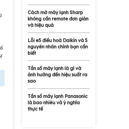
Cách mở máy lạnh Sharp
ừ
không cần remote đơn giản
và hiệu quả
Lỗi e5 điều hoà Daikin và 5
nguyên nhân chính bạn cần
cố
biết
sự
Tần số máy lạnh là gì và
ảnh hưởng đến hiệu suất ra
sao
Tần số máy lạnh Panasonic
là bao nhiêu và ý nghĩa
thực tế