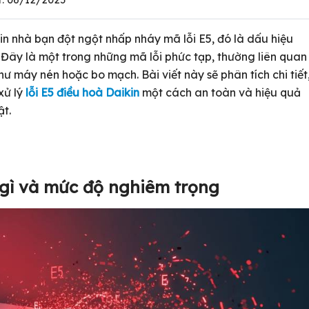
kin nhà bạn đột ngột nhấp nháy mã lỗi E5, đó là dấu hiệu
 Đây là một trong những mã lỗi phức tạp, thường liên quan
ư máy nén hoặc bo mạch. Bài viết này sẽ phân tích chi tiết
xử lý
lỗi E5 điều hoà Daikin
một cách an toàn và hiệu quả
ật.
à gì và mức độ nghiêm trọng