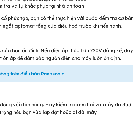
 tra và tự khắc phục tại nhà an toàn
 cố phức tạp, bạn có thể thực hiện vài bước kiểm tra cơ bả
h ngắt aptomat tổng của điều hoà trước khi tiến hành.
c của bạn ổn định. Nếu điện áp thấp hơn 220V đáng kể, đây
ặt ổn áp để đảm bảo nguồn điện cho máy luôn ổn định.
 nóng trên điều hòa Panasonic
ng đồng với dàn nóng. Hãy kiểm tra xem hai van này đã đượ
trọng nếu bạn vừa lắp đặt hoặc di dời máy.