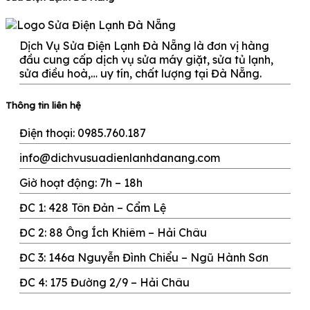
Dịch Vụ Sửa Điện Lạnh Đà Nẵng là đơn vị hàng
đầu cung cấp dịch vụ sửa máy giặt, sửa tủ lạnh,
sửa điều hoà,… uy tín, chất lượng tại Đà Nẵng.
Thông tin liên hệ
Điện thoại: 0985.760.187
info@dichvusuadienlanhdanang.com
Giờ hoạt động: 7h – 18h
ĐC 1: 428 Tôn Đản – Cẩm Lệ
ĐC 2: 88 Ông Ích Khiêm – Hải Châu
ĐC 3: 146a Nguyễn Đình Chiểu – Ngũ Hành Sơn
ĐC 4: 175 Đường 2/9 – Hải Châu