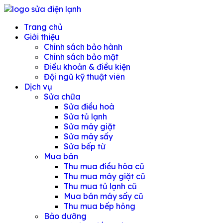
Skip
to
Chuyên sửa máy giặt, tủ lạnh, điều hoà tại Đà Nẵng
Trang chủ
content
Giới thiệu
Chính sách bảo hành
Chính sách bảo mật
Điều khoản & điều kiện
Đội ngũ kỹ thuật viên
Dịch vụ
Sửa chữa
Sửa điều hoà
Sửa tủ lạnh
Sửa máy giặt
Sửa máy sấy
Sửa bếp từ
Mua bán
Thu mua điều hòa cũ
Thu mua máy giặt cũ
Thu mua tủ lạnh cũ
Mua bán máy sấy cũ
Thu mua bếp hỏng
Bảo dưỡng