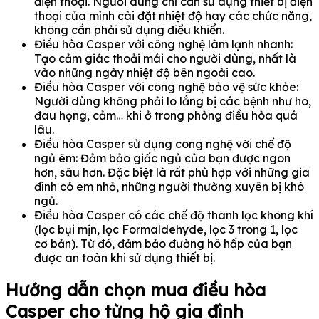
điện thoại. Người dùng chỉ cần sử dụng thiết bị điện
thoại của mình cài đặt nhiệt độ hay các chức năng,
không cần phải sử dụng điều khiển.
Điều hòa Casper với công nghệ làm lạnh nhanh:
Tạo cảm giác thoải mái cho người dùng, nhất là
vào những ngày nhiệt độ bên ngoài cao.
Điều hòa Casper với công nghệ bảo vệ sức khỏe:
Người dùng không phải lo lắng bị các bệnh như ho,
đau họng, cảm… khi ở trong phòng điều hòa quá
lâu.
Điều hòa Casper sử dụng công nghệ với chế độ
ngủ êm: Đảm bảo giấc ngủ của bạn được ngon
hơn, sâu hơn. Đặc biệt là rất phù hợp với những gia
đình có em nhỏ, những người thường xuyên bị khó
ngủ.
Điều hòa Casper có các chế độ thanh lọc không khí
(lọc bụi mịn, lọc Formaldehyde, lọc 3 trong 1, lọc
cơ bản). Từ đó, đảm bảo đường hô hấp của bạn
được an toàn khi sử dụng thiết bị.
Hướng dẫn chọn mua điều hòa
Casper cho từng hộ gia đình