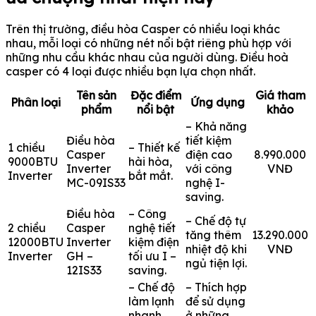
Trên thị trường, điều hòa Casper có nhiều loại khác
nhau, mỗi loại có những nét nổi bật riêng phù hợp với
những nhu cầu khác nhau của người dùng. Điều hoà
casper có 4 loại được nhiều bạn lựa chọn nhất.
Tên sản
Đặc điểm
Giá tham
Phân loại
Ứng dụng
phẩm
nổi bật
khảo
– Khả năng
Điều hòa
tiết kiệm
1 chiều
– Thiết kế
Casper
điện cao
8.990.000
9000BTU
hài hòa,
Inverter
với công
VNĐ
Inverter
bắt mắt.
MC-09IS33
nghệ I-
saving.
Điều hòa
– Công
– Chế độ tự
2 chiều
Casper
nghệ tiết
tăng thêm
13.290.000
12000BTU
Inverter
kiệm điện
nhiệt độ khi
VNĐ
Inverter
GH –
tối ưu I –
ngủ tiện lợi.
12IS33
saving.
– Chế độ
– Thích hợp
làm lạnh
để sử dụng
nhanh
ở những