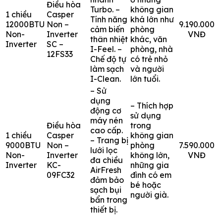
Điều hòa
Turbo. –
không gian
1 chiều
Casper
Tính năng
khá lớn như
12000BTU
Non –
9.190.000
cảm biến
phòng
Non-
Inverter
VNĐ
thân nhiệt
khác, văn
Inverter
SC –
I-Feel. –
phòng, nhà
12FS33
Chế độ tự
có trẻ nhỏ
làm sạch
và người
I-Clean.
lớn tuổi.
– Sử
dụng
– Thích hợp
động cơ
sử dụng
máy nén
Điều hòa
trong
cao cấp.
1 chiều
Casper
không gian
– Trang bị
9000BTU
Non –
phòng
7.590.000
lưới lọc
Non-
Inverter
không lớn,
VNĐ
đa chiều
Inverter
KC-
những gia
AirFresh
09FC32
đình có em
đảm bảo
bé hoặc
sạch bụi
người già.
bẩn trong
thiết bị.