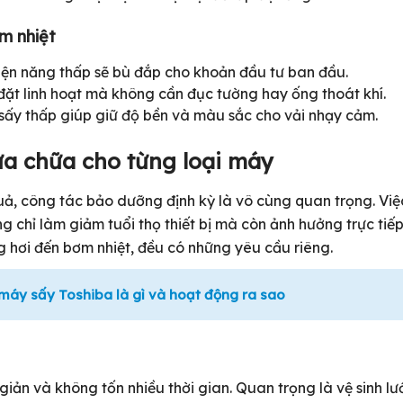
m nhiệt
iện năng thấp sẽ bù đắp cho khoản đầu tư ban đầu.
ặt linh hoạt mà không cần đục tường hay ống thoát khí.
sấy thấp giúp giữ độ bền và màu sắc cho vải nhạy cảm.
ửa chữa cho từng loại máy
uả, công tác bảo dưỡng định kỳ là vô cùng quan trọng. Việ
chỉ làm giảm tuổi thọ thiết bị mà còn ảnh hưởng trực tiế
ng hơi đến bơm nhiệt, đều có những yêu cầu riêng.
máy sấy Toshiba là gì và hoạt động ra sao
ản và không tốn nhiều thời gian. Quan trọng là vệ sinh lư