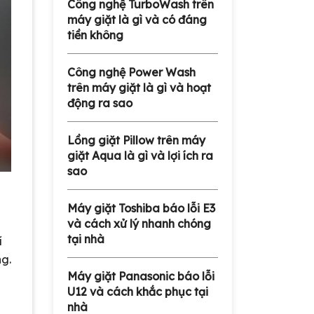
Công nghệ TurboWash trên
máy giặt là gì và có đáng
tiền không
Công nghệ Power Wash
trên máy giặt là gì và hoạt
động ra sao
Lồng giặt Pillow trên máy
giặt Aqua là gì và lợi ích ra
sao
Máy giặt Toshiba báo lỗi E3
và cách xử lý nhanh chóng
tại nhà
í
ng.
Máy giặt Panasonic báo lỗi
U12 và cách khắc phục tại
nhà