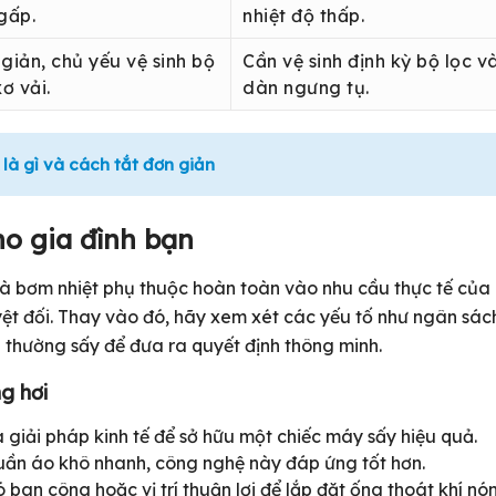
gấp.
nhiệt độ thấp.
giản, chủ yếu vệ sinh bộ
Cần vệ sinh định kỳ bộ lọc v
xơ vải.
dàn ngưng tụ.
 là gì và cách tắt đơn giản
o gia đình bạn
và bơm nhiệt phụ thuộc hoàn toàn vào nhu cầu thực tế của
ệt đối. Thay vào đó, hãy xem xét các yếu tố như ngân sác
 thường sấy để đưa ra quyết định thông minh.
g hơi
 giải pháp kinh tế để sở hữu một chiếc máy sấy hiệu quả.
ần áo khô nhanh, công nghệ này đáp ứng tốt hơn.
ban công hoặc vị trí thuận lợi để lắp đặt ống thoát khí nó