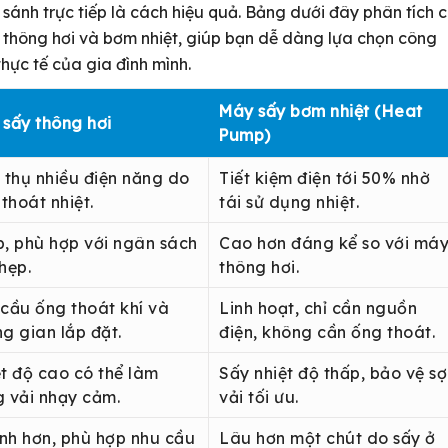
 sánh trực tiếp là cách hiệu quả. Bảng dưới đây phân tích c
 thông hơi và bơm nhiệt, giúp bạn dễ dàng lựa chọn công
hực tế của gia đình mình.
Máy sấy bơm nhiệt (Heat
sấy thông hơi
Pump)
 thụ nhiều điện năng do
Tiết kiệm điện tới 50% nhờ
 thoát nhiệt.
tái sử dụng nhiệt.
, phù hợp với ngân sách
Cao hơn đáng kể so với má
hẹp.
thông hơi.
cầu ống thoát khí và
Linh hoạt, chỉ cần nguồn
g gian lắp đặt.
điện, không cần ống thoát.
t độ cao có thể làm
Sấy nhiệt độ thấp, bảo vệ sợ
 vải nhạy cảm.
vải tối ưu.
h hơn, phù hợp nhu cầu
Lâu hơn một chút do sấy ở