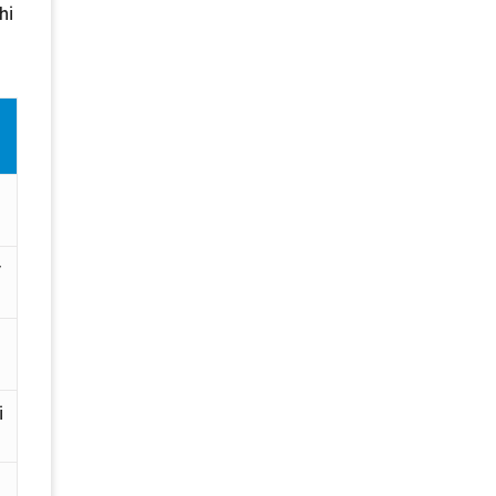
hi
y
i