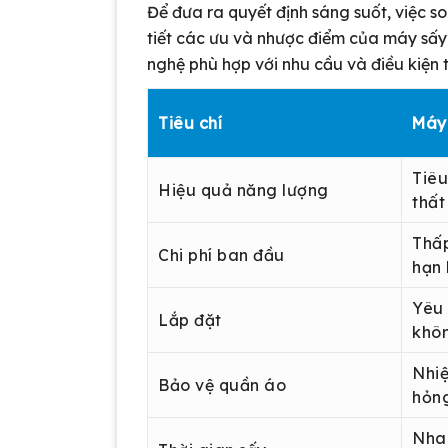
Để đưa ra quyết định sáng suốt, việc so
tiết các ưu và nhược điểm của máy sấy
nghệ phù hợp với nhu cầu và điều kiện t
Tiêu chí
Máy 
Tiêu
Hiệu quả năng lượng
thất
Thấp
Chi phí ban đầu
hạn 
Yêu 
Lắp đặt
khôn
Nhiệ
Bảo vệ quần áo
hỏng
Nhan