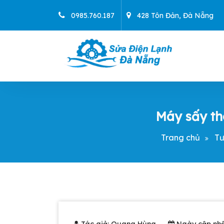
Skip
0985.760.187
428 Tôn Đản, Đà Nẵng
to
content
Chuyên sửa máy giặt, tủ lạnh, điều hoà tạ
Máy sấy th
Trang chủ
Tư
Tác giả: Quang Hùng
Ngày cập nhậ