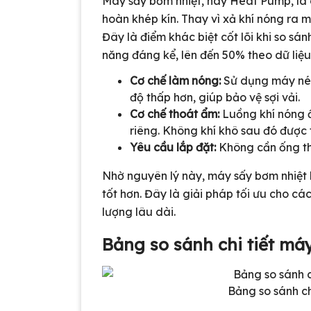
Máy sấy bơm nhiệt, hay Heat Pump, là 
hoàn khép kín. Thay vì xả khí nóng ra m
Đây là điểm khác biệt cốt lõi khi so sá
năng đáng kể, lên đến 50% theo dữ liệu
Cơ chế làm nóng:
Sử dụng máy nén 
độ thấp hơn, giúp bảo vệ sợi vải.
Cơ chế thoát ẩm:
Luồng khí nóng 
riêng. Không khí khô sau đó được 
Yêu cầu lắp đặt:
Không cần ống thoá
Nhờ nguyên lý này, máy sấy bơm nhiệt 
tốt hơn. Đây là giải pháp tối ưu cho c
lượng lâu dài.
Bảng so sánh chi tiết má
Bảng so sánh ch