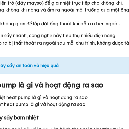
ện trở (dây mayso) để gia nhiệt trực tiếp cho không khí.
ng không khí nóng và ẩm ra ngoài môi trường qua một ốn
không gian để lắp đặt ống thoát khí dẫn ra bên ngoài.
an sấy nhanh, công nghệ này tiêu thụ nhiều điện năng.
ra bị thất thoát ra ngoài sau mỗi chu trình, không được tá
áy sấy an toàn và hiệu quả
ump là gì và hoạt động ra sao
t heat pump là gì và hoạt động ra sao
y sấy bơm nhiệt