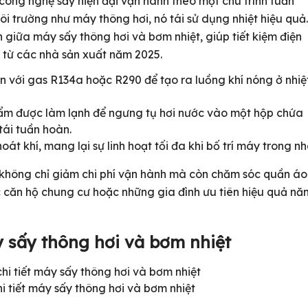
công nghệ sấy hiện đại vận hành theo một chu trình tuần
ôi trường như máy thông hơi, nó tái sử dụng nhiệt hiệu quả.
nh giữa máy sấy thông hơi và bơm nhiệt, giúp tiết kiệm điện
 từ các nhà sản xuất năm 2025.
với gas R134a hoặc R290 để tạo ra luồng khí nóng ở nhiệ
ẩm được làm lạnh để ngưng tụ hơi nước vào một hộp chứa
tái tuần hoàn.
t khí, mang lại sự linh hoạt tối đa khi bố trí máy trong nh
không chỉ giảm chi phí vận hành mà còn chăm sóc quần áo
ác căn hộ chung cư hoặc những gia đình ưu tiên hiệu quả nă
y sấy thông hơi và bơm nhiệt
i tiết máy sấy thông hơi và bơm nhiệt