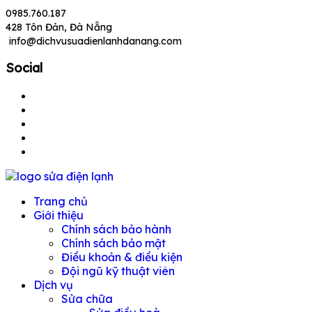
Skip
0985.760.187
to
428 Tôn Đản, Đà Nẵng
content
info@dichvusuadienlanhdanang.com
Social
Chuyên sửa máy giặt, tủ lạnh, điều hoà tại Đà Nẵng
Trang chủ
Giới thiệu
Chính sách bảo hành
Chính sách bảo mật
Điều khoản & điều kiện
Đội ngũ kỹ thuật viên
Dịch vụ
Sửa chữa