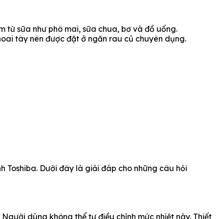
ẩm từ sữa như phô mai, sữa chua, bơ và đồ uống.
hoai tây nên được đặt ở ngăn rau củ chuyên dụng.
nh Toshiba. Dưới đây là giải đáp cho những câu hỏi
 Người dùng không thể tự điều chỉnh mức nhiệt này. Thiết