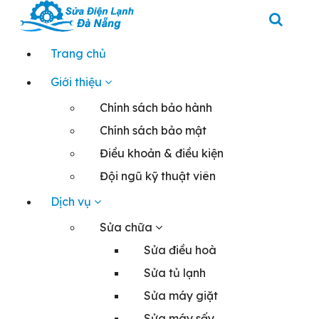
Skip
to
content
Chuyên sửa máy giặt, tủ lạnh, điều hoà tại Đà Nẵng
Trang chủ
Giới thiệu
Chính sách bảo hành
Chính sách bảo mật
Điều khoản & điều kiện
Đội ngũ kỹ thuật viên
Dịch vụ
Sửa chữa
Sửa điều hoà
Sửa tủ lạnh
Sửa máy giặt
Sửa máy sấy