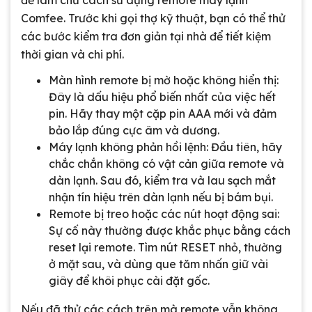
để làm chủ cách sử dụng remote máy lạnh
Comfee. Trước khi gọi thợ kỹ thuật, bạn có thể thử
các bước kiểm tra đơn giản tại nhà để tiết kiệm
thời gian và chi phí.
Màn hình remote bị mờ hoặc không hiển thị:
Đây là dấu hiệu phổ biến nhất của việc hết
pin. Hãy thay một cặp pin AAA mới và đảm
bảo lắp đúng cực âm và dương.
Máy lạnh không phản hồi lệnh: Đầu tiên, hãy
chắc chắn không có vật cản giữa remote và
dàn lạnh. Sau đó, kiểm tra và lau sạch mắt
nhận tín hiệu trên dàn lạnh nếu bị bám bụi.
Remote bị treo hoặc các nút hoạt động sai:
Sự cố này thường được khắc phục bằng cách
reset lại remote. Tìm nút RESET nhỏ, thường
ở mặt sau, và dùng que tăm nhấn giữ vài
giây để khôi phục cài đặt gốc.
Nếu đã thử các cách trên mà remote vẫn không