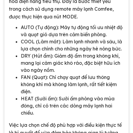
hóa điện năng tiêu thụ. Đây là bước thiết yếu
trong cách sử dụng remote máy lạnh Comfee,
được thực hiện qua nút MODE.
AUTO (Tự động): Máy tự động tối ưu nhiệt độ
và quạt gió dựa trên cảm biến phòng.
COOL (Làm mát): Làm lạnh nhanh và sâu, là
lựa chọn chính cho những ngày hè nóng bức.
DRY (Hút ẩm): Giảm độ ẩm trong không khí,
mang lại cảm giác khô ráo, đặc biệt hữu ích
vào ngày nồm.
FAN (Quạt): Chỉ chạy quạt để lưu thông
không khí mà không làm lạnh, rất tiết kiệm
điện.
HEAT (Sưởi ấm): Sưởi ấm phòng vào mùa
đông, chỉ có trên các dòng máy lạnh hai
chiều.
Việc lựa chọn chế độ phù hợp với điều kiện thực tế
là bí quyết để vừa đảm bảo không gian lý tưởng,