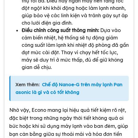
thụ tối đa. Điều này ngăn máy nén tăng tốc
đột ngột khi khởi động hoặc làm lạnh nhanh,
giúp bảo vệ các linh kiện và tránh gây sụt áp
cho lưới điện gia đình.
Điều chỉnh công suất thông minh:
Dựa vào
cảm biến nhiệt, hệ thống sẽ tự động giảm
công suất làm lạnh khi nhiệt độ phòng đã gần
đạt mức cài đặt. Thay vì chạy hết tốc lực,
máy sẽ duy trì ở mức thấp, đủ để giữ không
gian dễ chịu.
Xem thêm:
Chế độ Nanoe-G trên máy lạnh Pan
asonic là gì và có tốt không
Nhờ vậy, Econo mang lại hiệu quả tiết kiệm rõ rệt,
đặc biệt trong những ngày thời tiết không quá oi
bức hoặc khi sử dụng máy lạnh vào ban đêm, giúp
bạn cân bằng giữa sự thoải mái và hóa đơn tiền