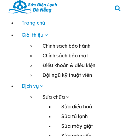
Skip
to
content
Chuyên sửa máy giặt, tủ lạnh, điều hoà tại Đà Nẵng
Trang chủ
Giới thiệu
Chính sách bảo hành
Chính sách bảo mật
Điều khoản & điều kiện
Đội ngũ kỹ thuật viên
Dịch vụ
Sửa chữa
Sửa điều hoà
Sửa tủ lạnh
Sửa máy giặt
Sửa máy sấy