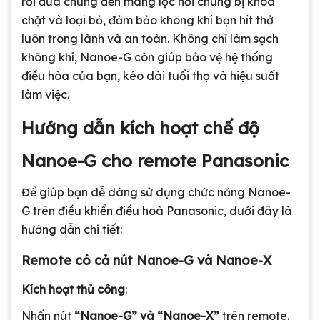
rồi đưa chúng đến màng lọc nơi chúng bị khóa
chặt và loại bỏ, đảm bảo không khí bạn hít thở
luôn trong lành và an toàn. Không chỉ làm sạch
không khí, Nanoe-G còn giúp bảo vệ hệ thống
điều hòa của bạn, kéo dài tuổi thọ và hiệu suất
làm việc.
Hướng dẫn kích hoạt chế độ
Nanoe-G cho remote Panasonic
Để giúp bạn dễ dàng sử dụng chức năng Nanoe-
G trên điều khiển điều hoà Panasonic, dưới đây là
hướng dẫn chi tiết:
Remote có cả nút Nanoe-G và Nanoe-X
Kích hoạt thủ công
:
Nhấn nút
“Nanoe-G” và “Nanoe-X”
trên remote.