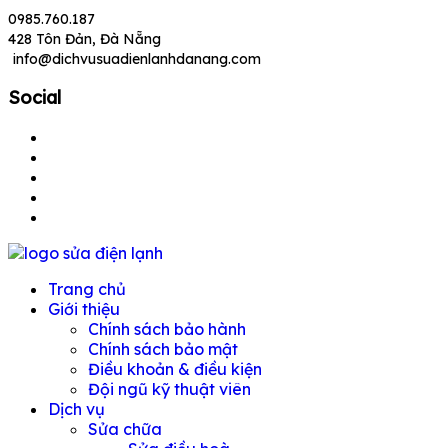
Skip
0985.760.187
to
428 Tôn Đản, Đà Nẵng
content
info@dichvusuadienlanhdanang.com
Social
Chuyên sửa máy giặt, tủ lạnh, điều hoà tại Đà Nẵng
Trang chủ
Giới thiệu
Chính sách bảo hành
Chính sách bảo mật
Điều khoản & điều kiện
Đội ngũ kỹ thuật viên
Dịch vụ
Sửa chữa