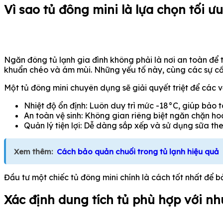
Vì sao tủ đông mini là lựa chọn tối ư
Ngăn đông tủ lạnh gia đình không phải là nơi an toàn để
khuẩn chéo và ám mùi. Những yếu tố này, cùng các sự c
Một tủ đông mini chuyên dụng sẽ giải quyết triệt để các 
Nhiệt độ ổn định: Luôn duy trì mức -18°C, giúp bảo 
An toàn vệ sinh: Không gian riêng biệt ngăn chặn 
Quản lý tiện lợi: Dễ dàng sắp xếp và sử dụng sữa th
Xem thêm:
Cách bảo quản chuối trong tủ lạnh hiệu quả
Đầu tư một chiếc tủ đông mini chính là cách tốt nhất để bả
Xác định dung tích tủ phù hợp với nh