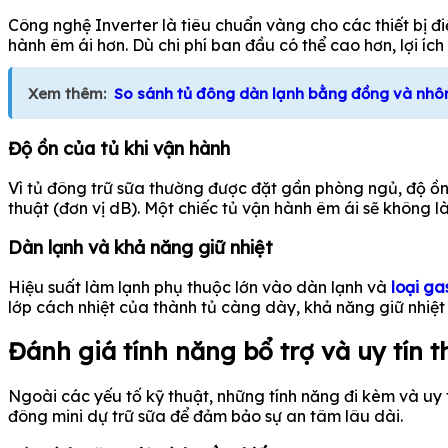
Công nghệ Inverter là tiêu chuẩn vàng cho các thiết bị điệ
hành êm ái hơn. Dù chi phí ban đầu có thể cao hơn, lợi ích 
Xem thêm:
So sánh tủ đông dàn lạnh bằng đồng và nhôm
Độ ồn của tủ khi vận hành
Vì tủ đông trữ sữa thường được đặt gần phòng ngủ, độ ồn 
thuật (đơn vị dB). Một chiếc tủ vận hành êm ái sẽ không 
Dàn lạnh và khả năng giữ nhiệt
Hiệu suất làm lạnh phụ thuộc lớn vào dàn lạnh và
loại ga
lớp cách nhiệt của thành tủ càng dày, khả năng giữ nhiệt 
Đánh giá tính năng bổ trợ và uy tín 
Ngoài các yếu tố kỹ thuật, những tính năng đi kèm và uy
đông mini dự trữ sữa để đảm bảo sự an tâm lâu dài.