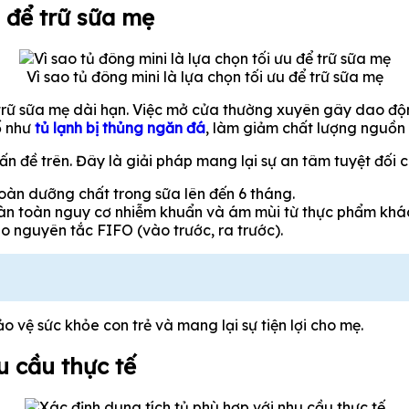
u để trữ sữa mẹ
Vì sao tủ đông mini là lựa chọn tối ưu để trữ sữa mẹ
 trữ sữa mẹ dài hạn. Việc mở cửa thường xuyên gây dao độ
ố như
tủ lạnh bị thủng ngăn đá
, làm giảm chất lượng nguồn
vấn đề trên. Đây là giải pháp mang lại sự an tâm tuyệt đối
toàn dưỡng chất trong sữa lên đến 6 tháng.
hoàn toàn nguy cơ nhiễm khuẩn và ám mùi từ thực phẩm khá
eo nguyên tắc FIFO (vào trước, ra trước).
o vệ sức khỏe con trẻ và mang lại sự tiện lợi cho mẹ.
u cầu thực tế